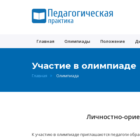
Педагогическая
практика
Главная
Олимпиады
Положение
Д
Участие в олимпиаде
Главная
Олимпиада
Личностно-орие
К участию в олимпиаде приглашаются педагоги обра